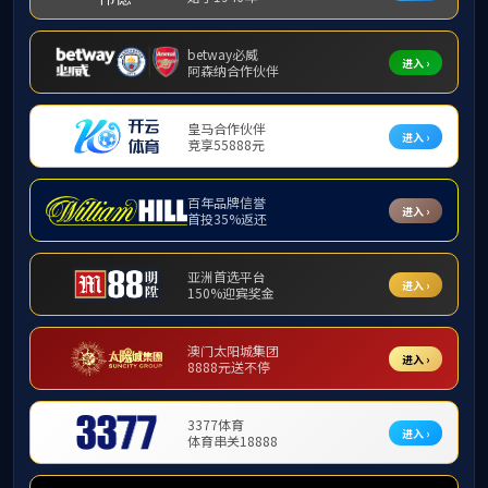
英国上市公司365组织申报广西
2025年春季大学英语四、六级
英国上市公司365做好2025
英国上市公司3652025年上
英国上市公司365开展2025
英国上市公司365开展广西医科
1
2
3
4
5
6
7