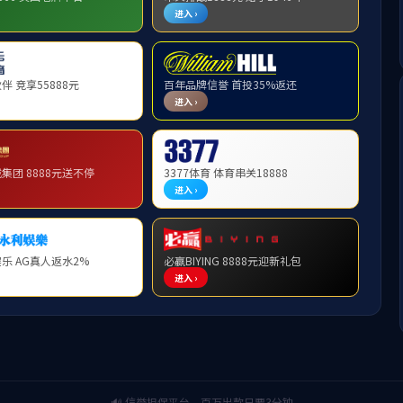
教师节
活动。学院党委书记陈国湘、院长梁浩带领全体领导班子
。
最引人注目的是一面
米×
米的“祝福墙”，上面贴满了同
2.3
2.3
“老师，愿您永远有试管与鲜花相伴”、“愿每一次实验都如您所愿
真挚的祝福，脸上洋溢着感动与欣慰的笑容。同时，学生代表还
一声感谢、每一句鼓励，都是他们前行的重要动力，今后将继续
为每位教职工准备了一份精美的纪念品，对在教育科研岗位上辛