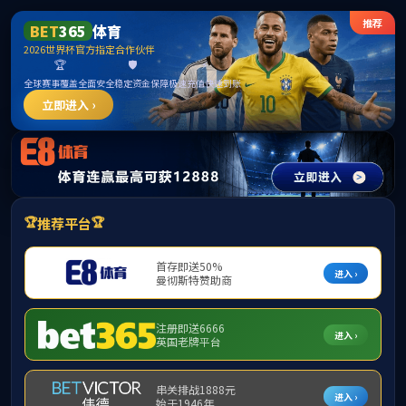
首 页
研究院简介
共享技术平台
联系我们
您现在的位置：
安全工作
>>
安
英
来源：英国上市公司365/英国上市
为贯彻落实《
自治区教育厅英国