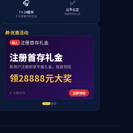
,英国正版365官方网站党委书记陈
院长李健、党委书记张国及相关科
梯队建设规划作了系统介绍。他表
的医工融合科技创新高地。张国表
手开创合作共赢新局面。
面取得的成果，他期待以人才交流
实习与就业等方面给予的支持表示
强探索，强化合作。
心，实地了解临床需求与技术应用
新路径，更为“十五五”期间医工